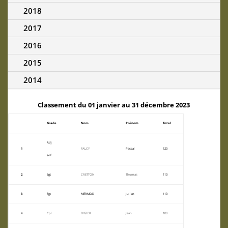
2018
2017
2016
2015
2014
Classement du 01 janvier au 31 décembre 2023
Grade
Nom
Prénom
Total
Adj
1
FALCY
Pascal
120
sof
2
Sgt
CRETTON
Thomas
110
3
Sgt
MERMOD
Julien
110
4
Cpl
BIGLER
Jean
100