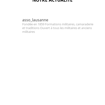
NOTRE ACTUALITÉ
asso_lausanne
Fondée en 1859
Formations militaires, camaraderie
et traditions
Ouvert à tous les militaires et anciens
militaires